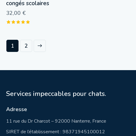
congés scolaires
32,00
€
Note
5.00
sur 5
→
1
2
Services impeccables pour chats.
Adresse
11 rue du Dr Charcot – 92000 Nanterre, France
SIRET de l’établissement : 98371945100012